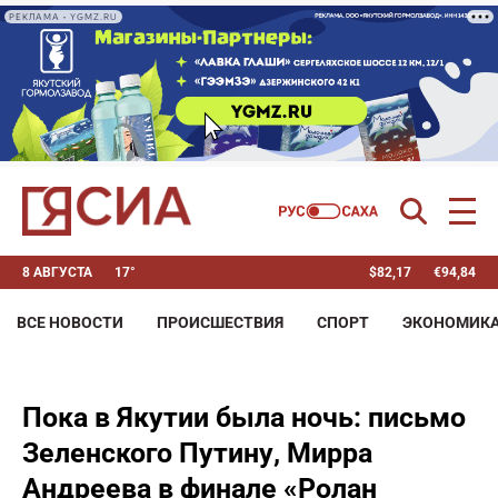
РЕКЛАМА • YGMZ.RU
8 АВГУСТА
17°
$
82,17
€
94,84
ВСЕ НОВОСТИ
ПРОИСШЕСТВИЯ
СПОРТ
ЭКОНОМИК
Пока в Якутии была ночь: письмо
Зеленского Путину, Мирра
Андреева в финале «Ролан