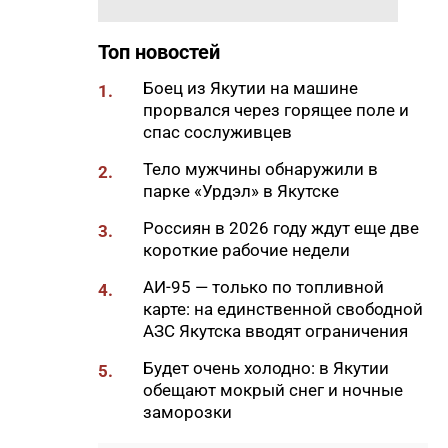
Самсонов о работе в суровом
климате
Топ новостей
17:45
Слет молодых специалистов
Боец из Якутии на машине
1.
Минтруда Якутии объединил
прорвался через горящее поле и
30 участников из трех
спас сослуживцев
муниципалитетов
Тело мужчины обнаружили в
2.
17:34
Якутяне подали более 61
парке «Урдэл» в Якутске
тысяч заявлений на получение
земельных участков
Россиян в 2026 году ждут еще две
3.
короткие рабочие недели
17:32
«Точка будущего. Якутия»:
самый масштабный
АИ-95 — только по топливной
4.
образовательный проект на
карте: на единственной свободной
вечной мерзлоте
АЗС Якутска вводят ограничения
17:22
47 участников из арктических
Будет очень холодно: в Якутии
5.
районов Якутии объединил XI
обещают мокрый снег и ночные
Молодежный Суглан в
заморозки
Октемцах