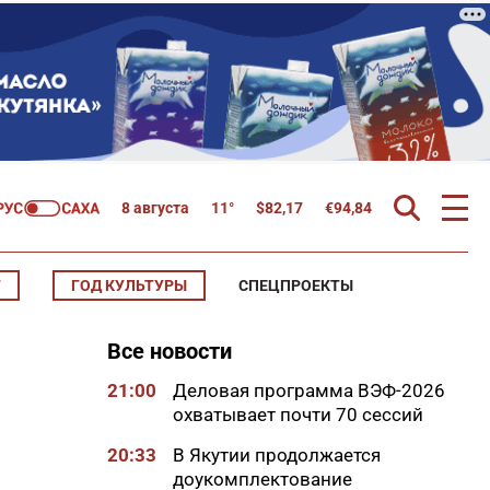
8 августа
11°
$
82,17
€
94,84
Т
ГОД КУЛЬТУРЫ
СПЕЦПРОЕКТЫ
Все новости
21:00
Деловая программа ВЭФ-2026
охватывает почти 70 сессий
20:33
В Якутии продолжается
доукомплектование