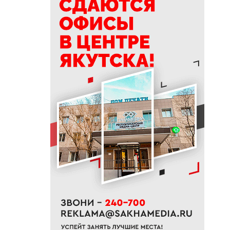
65% от годового плана сырого
молока
18:29
Якутские механики
восстановили две единицы
спецтехники в зоне СВО
18:22
В АЗС Южной Якутии ситуация
стабилизируется
18:05
Вышла новая инди-хоррор
игра от якутских
разработчиков
18:01
85-квартирный дом в
Октемцах сдадут в конце
августа
17:50
Минздрав Якутии: раннее
выявление гепатита С
позволяет предотвратить
осложнения