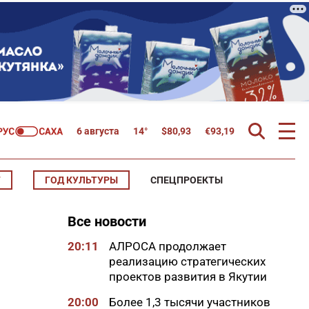
6 августа
14°
$
80,93
€
93,19
Т
ГОД КУЛЬТУРЫ
СПЕЦПРОЕКТЫ
Все новости
20:11
АЛРОСА продолжает
реализацию стратегических
проектов развития в Якутии
20:00
Более 1,3 тысячи участников