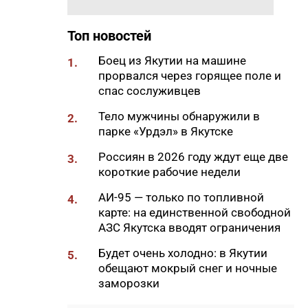
17:36
В Таттинском районе в село
Топ новостей
забрел медвежонок,
отбившийся от матери
Боец из Якутии на машине
1.
17:30
прорвался через горящее поле и
Якутяне могут попасть в
спас сослуживцев
Гранд-финал «КАРДО» через
открытые квалификации во
Тело мужчины обнаружили в
2.
Владивостоке
парке «Урдэл» в Якутске
17:15
ООО «Транснефть – Восток»
Россиян в 2026 году ждут еще две
3.
оказало помощь эвенкийской
короткие рабочие недели
общине
АИ-95 — только по топливной
4.
17:00
Минтранс Якутии:
карте: на единственной свободной
транспортный комплекс
АЗС Якутска вводят ограничения
полностью обеспечен
топливом
Будет очень холодно: в Якутии
5.
обещают мокрый снег и ночные
16:48
«Рыцари Сорока Островов»
₽
заморозки
опустили меч: Wink объявляет
о завершении съемок