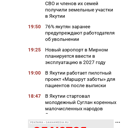
СВО и членов их семей
получили земельные участки
в Якутии
19:50
76% якутян заранее
предупреждают работодателя
об увольнении
19:25
Новый аэропорт в Мирном
планируется ввести в
эксплуатацию в 2027 году
19:00
В Якутии работает пилотный
проект «Маршрут заботы» для
пациентов после выписки
18:47
В Якутии стартовал
молодежный Суглан коренных
малочисленных народов
Севера
РЕКЛАМА • SAKHAMEDIA.RU
18:40
В Якутии заготовлено более