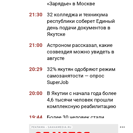
«Зарядье» в Москве
21:30
32 колледжа и техникума
республики соберет Единый
день подачи документов в
Якутске
21:00
Астроном рассказал, какие
созвездия можно увидеть в
августе
20:29
32% якутян одобряют режим
самозанятости — опрос
SuperJob
20:00
В Якутии с начала года более
4,6 тысячи человек прошли
комплексную реабилитацию
19:44
Более 30 человек стали
участниками проекта
РЕКЛАМА • SAKHAMEDIA.RU
«Открытая дорога» в Якутске