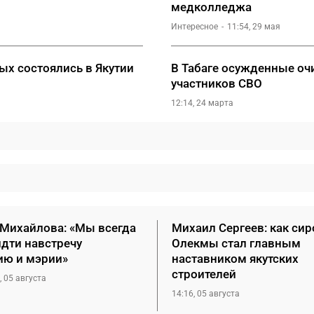
медколледжа
Интересное
11:54, 29 мая
х состоялись в Якутии
В Табаге осужденные очи
участников СВО
12:14, 24 марта
 Михайлова: «Мы всегда
Михаил Сергеев: как сир
идти навстречу
Олекмы стал главным
ию и мэрии»
наставником якутских
строителей
, 05 августа
14:16, 05 августа