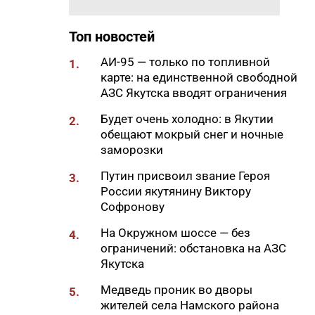
18:15
Более 4 тысяч жителей Якутии
получили помощь мобильной
Топ новостей
кризисной службы
18:14
АИ-95 — только по топливной
Сельхозпроизводители Якутии
1.
карте: на единственной свободной
получили 631,8 тонн топлива
АЗС Якутска вводят ограничения
17:57
Стартовал прием заявок на
Будет очень холодно: в Якутии
конкурс «Отец года – 2026»
2.
обещают мокрый снег и ночные
17:30
В четырех районах Якутии
заморозки
прокладывают ВОЛС по
Путин присвоил звание Героя
проекту «Синергия Арктики»
3.
России якутянину Виктору
17:23
Суточный лимит отпуска
Софронову
дизельного топлива на
На Окружном шоссе — без
Нижнебестяхской нефтебазе
4.
ограничений: обстановка на АЗС
увеличен до 31 тонны
Якутска
17:21
Порядка 7 км дорог
Медведь проник во дворы
отремонтируют в Якутске в
5.
жителей села Намского района
2026 году