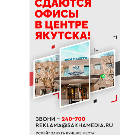
19:28
Боец из Якутии на машине
прорвался через горящее
поле и спас сослуживцев
19:15
В Якутске водитель без прав
сбил ребенка на пешеходном
переходе
19:00
Почти 22 тысячи услуг оказал
Центр социально-
психологической поддержки
семьи и молодежи
18:45
В Якутии стартовала
благотворительная акция
«Помоги пойти учиться»
18:30
Жители Якутии старше 65 лет
могут пройти бесплатную
диспансеризацию