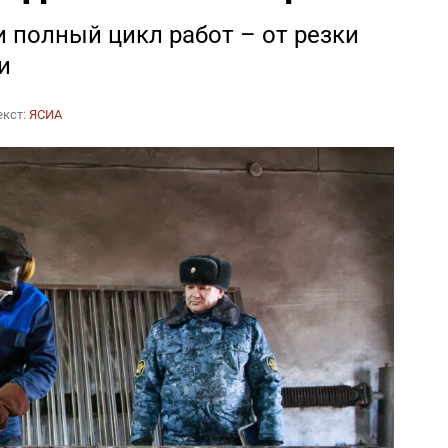
полный цикл работ – от резки
и
екст:
ЯСИА