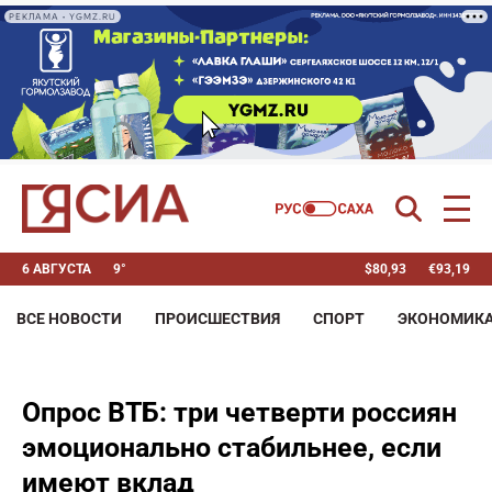
РЕКЛАМА • YGMZ.RU
6 АВГУСТА
9°
$
80,93
€
93,19
ВСЕ НОВОСТИ
ПРОИСШЕСТВИЯ
СПОРТ
ЭКОНОМИК
Опрос ВТБ: три четверти россиян
эмоционально стабильнее, если
имеют вклад