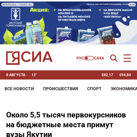
РЕКЛАМА • YGMZ.RU
8 АВГУСТА
12°
$
82,17
€
94,84
ВСЕ НОВОСТИ
ПРОИСШЕСТВИЯ
СПОРТ
ЭКОНОМИК
Около 5,5 тысяч первокурсников
на бюджетные места примут
вузы Якутии