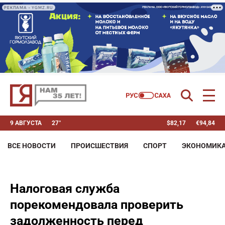
РЕКЛАМА • YGMZ.RU
9 АВГУСТА
27°
$
82,17
€
94,84
ВСЕ НОВОСТИ
ПРОИСШЕСТВИЯ
СПОРТ
ЭКОНОМИК
Налоговая служба
порекомендовала проверить
задолженность перед