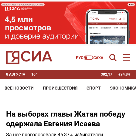
РЕКЛАМА • SAKHAMEDIA.RU
8 АВГУСТА
16°
$
82,17
€
94,84
ВСЕ НОВОСТИ
ПРОИСШЕСТВИЯ
СПОРТ
ЭКОНОМИК
На выборах главы Жатая победу
одержала Евгения Исаева
За нее проголосовали 46,37% избирателей