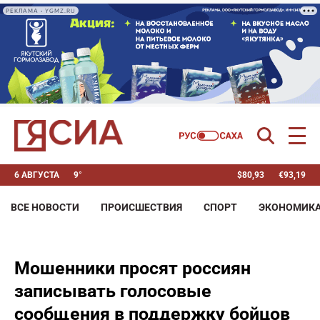
РЕКЛАМА • YGMZ.RU
6 АВГУСТА
9°
$
80,93
€
93,19
ВСЕ НОВОСТИ
ПРОИСШЕСТВИЯ
СПОРТ
ЭКОНОМИК
Мошенники просят россиян
записывать голосовые
сообщения в поддержку бойцов