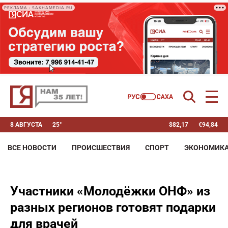
РЕКЛАМА • SAKHAMEDIA.RU
8 АВГУСТА
25°
$
82,17
€
94,84
ВСЕ НОВОСТИ
ПРОИСШЕСТВИЯ
СПОРТ
ЭКОНОМИК
Участники «Молодёжки ОНФ» из
разных регионов готовят подарки
для врачей