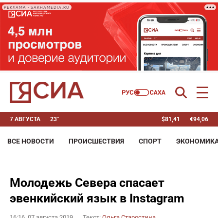
РЕКЛАМА • SAKHAMEDIA.RU
7 АВГУСТА
23°
$
81,41
€
94,06
ВСЕ НОВОСТИ
ПРОИСШЕСТВИЯ
СПОРТ
ЭКОНОМИК
Молодежь Севера спасает
эвенкийский язык в Instagram
16:16, 07 августа 2019
Текст:
Ольга Старостина