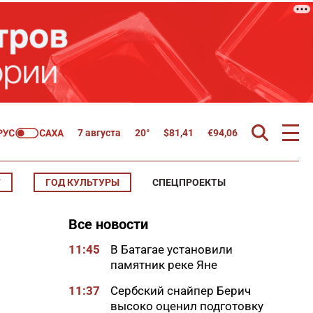
7 августа
20°
$
81,41
€
94,06
Т
ГОД КУЛЬТУРЫ
СПЕЦПРОЕКТЫ
Все новости
11:45
В Батагае установили
памятник реке Яне
11:37
Сербский снайпер Берич
высоко оценил подготовку