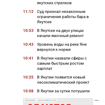
якутских стрелков
11:12
Суд признал незаконным
ограничение работы бара в
Якутске
10:53
В Якутске на двух улицах
начали ямочный ремонт
10:43
Уровень воды на реке Яне
вернулся к норме
10:41
В Якутии назвали сферы с
самым быстрым ростом
зарплат
10:25
В Якутии появится новый
лесоклиматический проект
10:08
В Якутии за сутки потушили
семь лесных пожаров
РЕКЛАМА • SAKHAMEDIA.RU
10:00
Вид сверху лучше: история