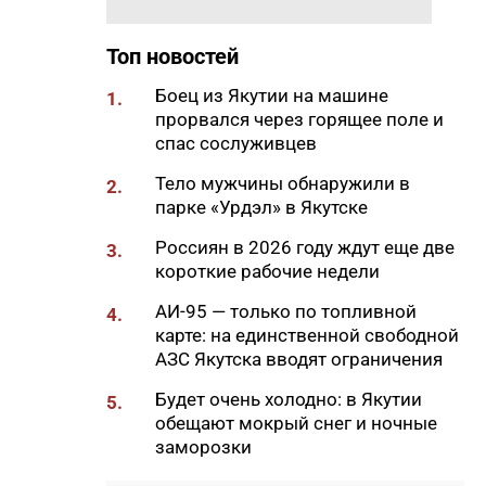
Смоленской области
08:45
В Алданском районе построят
Топ новостей
пять микрорайонов с
индивидуальными домами
Боец из Якутии на машине
1.
прорвался через горящее поле и
08:34
Пока в Якутии была ночь:
спас сослуживцев
кишечная палочка в бургерах,
ЧС из-за непогоды и побег от
Тело мужчины обнаружили в
2.
медведя
парке «Урдэл» в Якутске
06:00
В Якутске в пятницу потеплеет
Россиян в 2026 году ждут еще две
3.
до +23 градусов
короткие рабочие недели
21:58
В Якутии планируют создать
АИ-95 — только по топливной
4.
центр обработки данных для
карте: на единственной свободной
развития ИИ
АЗС Якутска вводят ограничения
21:30
В Тулагино-Кильдямском
Будет очень холодно: в Якутии
5.
наслеге обсудили вопросы
обещают мокрый снег и ночные
развития территории и
заморозки
поддержки