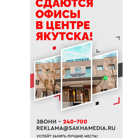
машиниста крана Владимира
Замы
09:56
Отключения света, воды и газа
пройдут в Якутске 7 августа
09:27
Штукатур-маляр Галина
Соловьева: когда отделка
становится искусством
09:24
«Строить там, где другие не
решаются»: 30 лет работы
компании «Кинг-95» в Якутии
09:11
В Нерюнгри мужчину убили
ножом в собственной
квартире
09:00
Владимир Путин поручил
создать кластер по огранке
алмазов в Якутии и