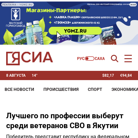
РЕКЛАМА • YGMZ.RU
8 АВГУСТА
14°
$
82,17
€
94,84
ВСЕ НОВОСТИ
ПРОИСШЕСТВИЯ
СПОРТ
ЭКОНОМИК
Лучшего по профессии выберут
среди ветеранов СВО в Якутии
Победитель представит республику на федеральном