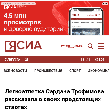
РЕКЛАМА • SAKHAMEDIA.RU
7 АВГУСТА
23°
$
81,41
€
94,06
ВСЕ НОВОСТИ
ПРОИСШЕСТВИЯ
СПОРТ
ЭКОНОМИК
Легкоатлетка Сардана Трофимова
рассказала о своих предстоящих
стартах