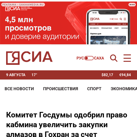
РЕКЛАМА • SAKHAMEDIA.RU
9 АВГУСТА
17°
$
82,17
€
94,84
ВСЕ НОВОСТИ
ПРОИСШЕСТВИЯ
СПОРТ
ЭКОНОМИК
Комитет Госдумы одобрил право
кабмина увеличить закупки
алмазов в Гохран за счет