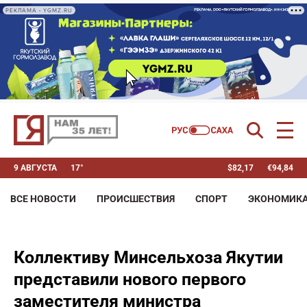
РЕКЛАМА • YGMZ.RU
9 АВГУСТА
17°
$
82,17
€
94,84
ВСЕ НОВОСТИ
ПРОИСШЕСТВИЯ
СПОРТ
ЭКОНОМИК
Коллективу Минсельхоза Якутии
представили нового первого
заместителя министра