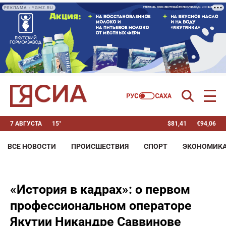
РЕКЛАМА • YGMZ.RU
7 АВГУСТА
15°
$
81,41
€
94,06
ВСЕ НОВОСТИ
ПРОИСШЕСТВИЯ
СПОРТ
ЭКОНОМИК
«История в кадрах»: о первом
профессиональном операторе
Якутии Никандре Саввинове