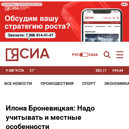
РЕКЛАМА • SAKHAMEDIA.RU
9 АВГУСТА
27°
$
82,17
€
94,84
ВСЕ НОВОСТИ
ПРОИСШЕСТВИЯ
СПОРТ
ЭКОНОМИК
Илона Броневицкая: Надо
учитывать и местные
особенности