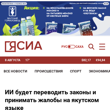
РЕКЛАМА • YGMZ.RU
8 АВГУСТА
17°
$
82,17
€
94,84
ВСЕ НОВОСТИ
ПРОИСШЕСТВИЯ
СПОРТ
ЭКОНОМИК
ИИ будет переводить законы и
принимать жалобы на якутском
языке