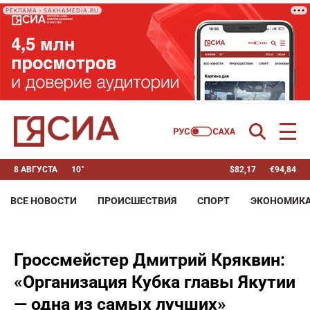
РЕКЛАМА • SAKHAMEDIA.RU
8 АВГУСТА
10°
$
82,17
€
94,84
ВСЕ НОВОСТИ
ПРОИСШЕСТВИЯ
СПОРТ
ЭКОНОМИК
Гроссмейстер Дмитрий Кряквин:
«Организация Кубка главы Якутии
— одна из самых лучших»