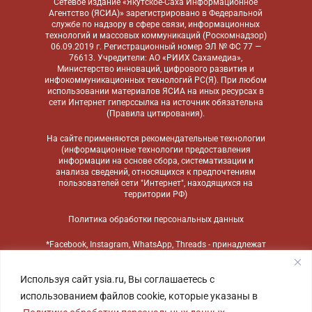
Сетевое издание «Якутское-Саха Информационное
Агентство (ЯСИА)» зарегистрировано в Федеральной
службе по надзору в сфере связи, информационных
технологий и массовых коммуникаций (Роскомнадзор)
06.09.2019 г. Регистрационный номер ЭЛ № ФС 77 —
76613. Учредители: АО «РИИХ Сахамедиа»,
Министерство инноваций, цифрового развития и
инфокоммуникационных технологий РС(Я). При любом
использовании материалов ЯСИА на иных ресурсах в
сети Интернет гиперссылка на источник обязательна
(
Правила цитирования
).
На сайте применяются
рекомендательные технологии
(информационные технологии предоставления
информации на основе сбора, систематизации и
анализа сведений, относящихся к предпочтениям
пользователей сети "Интернет", находящихся на
территории РФ)
Политика обработки персональных данных
*Facebook, Instagram, WhatsApp, Threads - принадлежат
компании Meta, признанной экстремистской
организацией и запрещенной в России
Используя сайт ysia.ru, Вы соглашаетесь с
использованием файлов cookie, которые указаны в