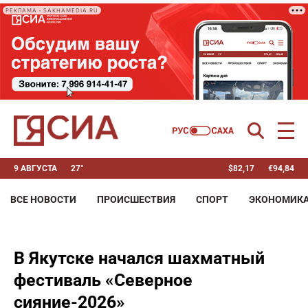
РЕКЛАМА • SAKHAMEDIA.RU
9 АВГУСТА
27°
$
82,17
€
94,84
ВСЕ НОВОСТИ
ПРОИСШЕСТВИЯ
СПОРТ
ЭКОНОМИК
В Якутске начался шахматный
фестиваль «Северное
сияние-2026»