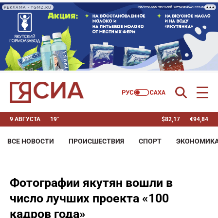
РЕКЛАМА • YGMZ.RU
9 АВГУСТА
19°
$
82,17
€
94,84
ВСЕ НОВОСТИ
ПРОИСШЕСТВИЯ
СПОРТ
ЭКОНОМИК
Фотографии якутян вошли в
число лучших проекта «100
кадров года»