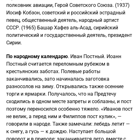
полковник авиации, Герой Советского Союза. (1937)
Иосиф Кобзон, советский и российский эстрадный
певец, общественный деятель, народный артист
СССР. (1965) Башар Хафез аль-Асад, сирийский
политический и государственный деятель, президент
Сирии.
По народному календарю
. Иван Постный. Иоанн
Постный считается переломным рубежом в
крестьянских заботах. Полевые работы
заканчивались, зато начиналась заготовка
разносолов на зиму. Открывались также осенние
торги и ярмарки. Получалось, что на Предтечу
сходились в одном месте запреты и соблазны, и пост
поэтому переносился особенно тяжело. «Иванов пост
не велик, а перед ним и Филиппов пост кулик», —
говорили в народе. Также замечали: лебедь летит —
к снегу, а гусь — к дождю. Наступает большой
поворот и в природе: заканчивается лето, вместе с