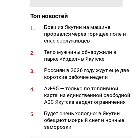
20:02
Более 230 участников СВО
получили за неделю
Топ новостей
поддержку психологов Якутии
Боец из Якутии на машине
1.
19:48
В Якутии определены
прорвался через горящее поле и
приоритеты развития
спас сослуживцев
«Движения Первых»
Тело мужчины обнаружили в
2.
19:30
Более 26 тонн гуманитарной
парке «Урдэл» в Якутске
помощи доставили в
пострадавший от паводка
Россиян в 2026 году ждут еще две
3.
Верхоянский район
короткие рабочие недели
19:00
Авторы проектов «Ты в игре»
АИ-95 — только по топливной
4.
проведут спортивные
карте: на единственной свободной
мероприятия в рамках Дня
АЗС Якутска вводят ограничения
физкультурника
Будет очень холодно: в Якутии
5.
18:40
Приметы на 8 августа 2026
обещают мокрый снег и ночные
года: что можно и нельзя
заморозки
делать в Ермолаев день