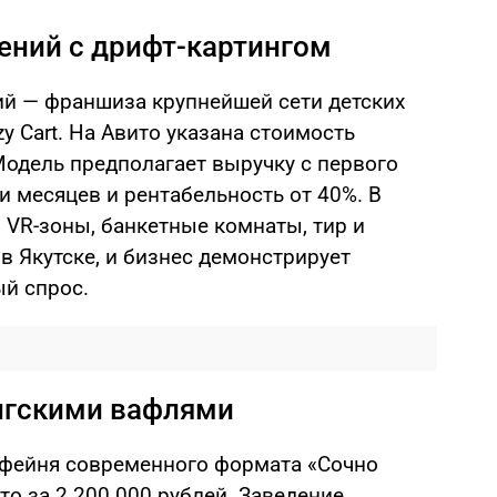
ений с дрифт-картингом
й — франшиза крупнейшей сети детских
y Cart. На Авито указана стоимость
 Модель предполагает выручку с первого
и месяцев и рентабельность от 40%. В
 VR-зоны, банкетные комнаты, тир и
в Якутске, и бизнес демонстрирует
ый спрос.
онгскими вафлями
офейня современного формата «Сочно
то за 2 200 000 рублей. Заведение