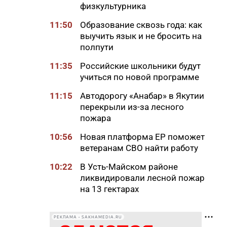
физкультурника
11:50
Образование сквозь года: как
выучить язык и не бросить на
полпути
11:35
Российские школьники будут
учиться по новой программе
11:15
Автодорогу «Анабар» в Якутии
перекрыли из-за лесного
пожара
10:56
Новая платформа ЕР поможет
ветеранам СВО найти работу
10:22
В Усть-Майском районе
ликвидировали лесной пожар
на 13 гектарах
10:01
Якутяне рассказали, что
считают главным подарком в
РЕКЛАМА • SAKHAMEDIA.RU