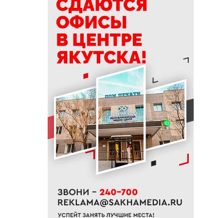
своей жизни
09:41
Сколько стоит, собрать
ребенка в школу на Дальнем
Востоке
09:20
В Якутии заготовлено 114
тысяч тонн сена и 200 тонн
сенажа
09:00
На Камчатке завершилась
парусная экспедиция из
Якутии
06:15
До +27 градусов прогреется
воздух в Якутске в субботу
21:00
Деловая программа ВЭФ-2026
охватывает почти 70 сессий
20:33
В Якутии продолжается
доукомплектование ВС РФ