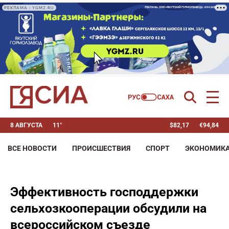
РЕКЛАМА • YGMZ.RU
8 АВГУСТА
11°
$
82,17
€
94,84
ВСЕ НОВОСТИ
ПРОИСШЕСТВИЯ
СПОРТ
ЭКОНОМИК
Эффективность господдержки
сельхозкооперации обсудили на
всероссийском съезде