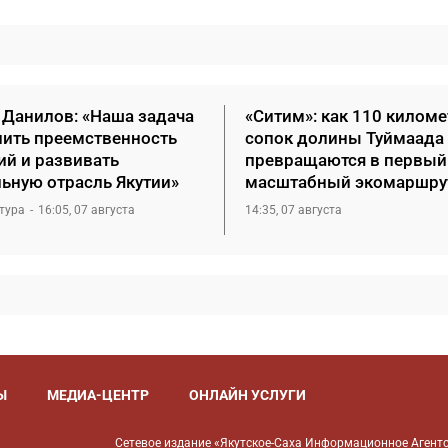
 Данилов: «Наша задача
«Ситим»: как 110 килом
нить преемственность
сопок долины Туймаада
ий и развивать
превращаются в первый
льную отрасль Якутии»
масштабный экомаршру
тура
16:05, 07 августа
14:35, 07 августа
Ы
МЕДИА-ЦЕНТР
ОНЛАЙН УСЛУГИ
Сетевое издание «Якутское-Саха Информационное Агентс