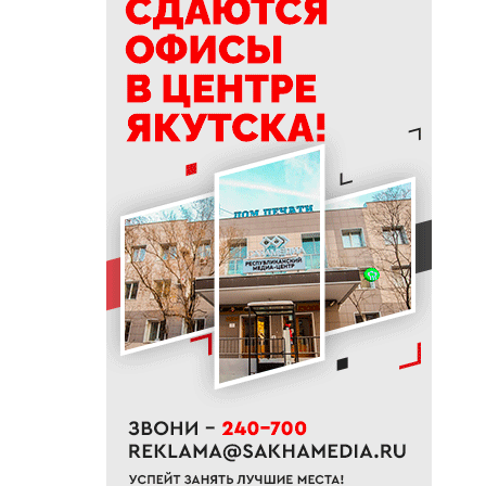
доукомплектование
Вооруженных Сил РФ
20:02
Более 230 участников СВО
получили за неделю
поддержку психологов Якутии
19:48
В Якутии определены
приоритеты развития
«Движения Первых»
19:30
Более 26 тонн гуманитарной
помощи доставили в
пострадавший от паводка
Верхоянский район
19:00
Авторы проектов «Ты в игре»
проведут спортивные
мероприятия в рамках Дня
физкультурника
18:40
Приметы на 8 августа 2026