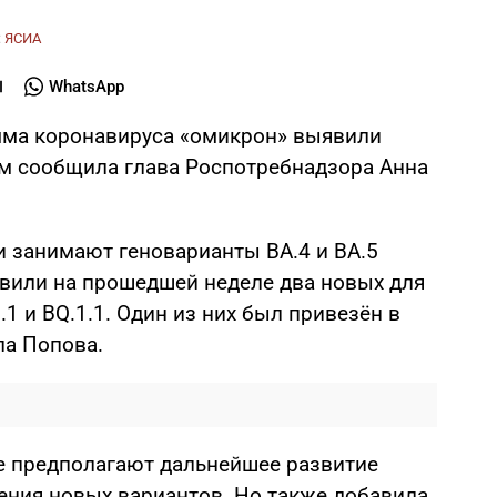
:
ЯСИА
WhatsApp
мма коронавируса «омикрон» выявили
ом сообщила глава Роспотребнадзора Анна
 занимают геноварианты BA.4 и BA.5
вили на прошедшей неделе два новых для
1 и BQ.1.1. Один из них был привезён в
ла Попова.
ве предполагают дальнейшее развитие
ения новых вариантов. Но также добавила,