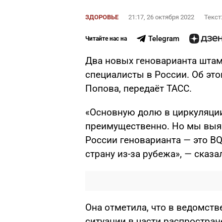
ЗДОРОВЬЕ
21:17, 26 октября 2022
Текст
Telegram
Читайте нас на
Два новых геноварианта шта
специалисты в России. Об эт
Попова, передаёт ТАСС.
«Основную долю в циркуляции
преимущественно. Но мы выя
России геноварианта — это BQ.
страну из-за рубежа», — сказа
Она отметила, что в ведомст
ситуации в части распростран