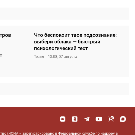
етров
Что беспокоит твое подсознание:
выбери облака — быстрый
психологический тест
т
Тесты
13:08, 07 августа
тво (ЯСИА)» зарегистрировано в Федеральной службе по надзору в