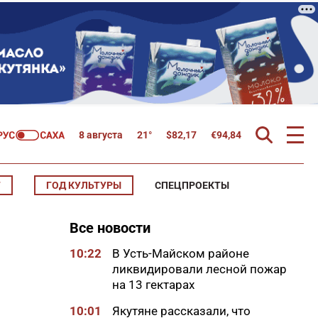
8 августа
21°
$
82,17
€
94,84
Т
ГОД КУЛЬТУРЫ
СПЕЦПРОЕКТЫ
Все новости
10:22
В Усть-Майском районе
ликвидировали лесной пожар
на 13 гектарах
10:01
Якутяне рассказали, что