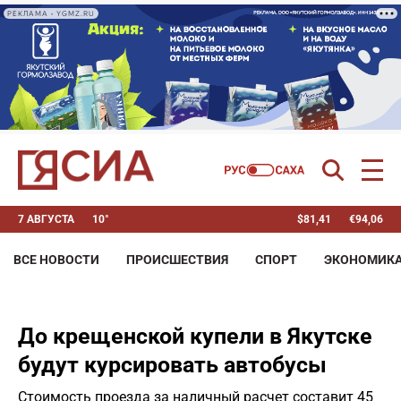
РЕКЛАМА • YGMZ.RU
7 АВГУСТА
10°
$
81,41
€
94,06
ВСЕ НОВОСТИ
ПРОИСШЕСТВИЯ
СПОРТ
ЭКОНОМИК
До крещенской купели в Якутске
будут курсировать автобусы
Стоимость проезда за наличный расчет составит 45