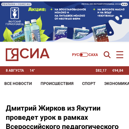
РЕКЛАМА • YGMZ.RU
8 АВГУСТА
14°
$
82,17
€
94,84
ВСЕ НОВОСТИ
ПРОИСШЕСТВИЯ
СПОРТ
ЭКОНОМИК
Дмитрий Жирков из Якутии
проведет урок в рамках
Всероссийского педагогического