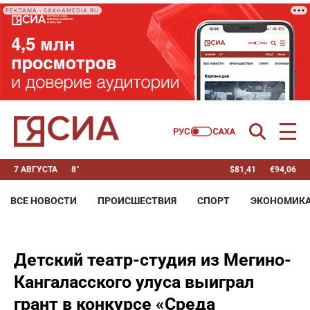
РЕКЛАМА • SAKHAMEDIA.RU
7 АВГУСТА
8°
$
81,41
€
94,06
ВСЕ НОВОСТИ
ПРОИСШЕСТВИЯ
СПОРТ
ЭКОНОМИК
Детский театр-студия из Мегино-
Кангаласского улуса выиграл
грант в конкурсе «Среда