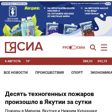
РЕКЛАМА • YGMZ.RU
6 АВГУСТА
19°
$
80,93
€
93,19
ВСЕ НОВОСТИ
ПРОИСШЕСТВИЯ
СПОРТ
ЭКОНОМИК
Десять техногенных пожаров
произошло в Якутии за сутки
Пожары в Мирном, Якутске и Нижнем Курахнаке