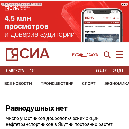
РЕКЛАМА • SAKHAMEDIA.RU
8 АВГУСТА
15°
$
82,17
€
94,84
ВСЕ НОВОСТИ
ПРОИСШЕСТВИЯ
СПОРТ
ЭКОНОМИК
Равнодушных нет
Число участников добровольческих акций
нефтетранспортников в Якутии постоянно растет