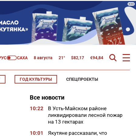
8 августа
21°
$
82,17
€
94,84
Т
ГОД КУЛЬТУРЫ
СПЕЦПРОЕКТЫ
Все новости
10:22
В Усть-Майском районе
ликвидировали лесной пожар
на 13 гектарах
10:01
Якутяне рассказали, что