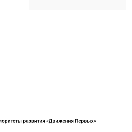
Самсонов о работе в суровом
климате
17:45
Слет молодых специалистов
Минтруда Якутии объединил
30 участников из трех
муниципалитетов
17:34
Якутяне подали более 61
тысяч заявлений на получение
земельных участков
ДАЛЕЕ
риоритеты развития «Движения Первых»