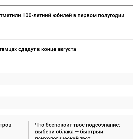
отметили 100-летний юбилей в первом полугодии
емцах сдадут в конце августа
а
етров
Что беспокоит твое подсознание:
выбери облака — быстрый
психологический тест