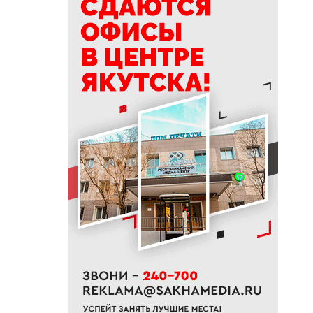
доукомплектование ВС РФ
20:02
Более 230 участников СВО
получили за неделю
поддержку психологов Якутии
19:48
В Якутии определены
приоритеты развития
«Движения Первых»
19:30
Более 26 тонн гуманитарной
помощи доставили в
пострадавший от паводка
Верхоянский район
19:00
Авторы проектов «Ты в игре»
проведут спортивные
мероприятия в рамках Дня
физкультурника
18:40
Приметы на 8 августа 2026
года: что можно и нельзя