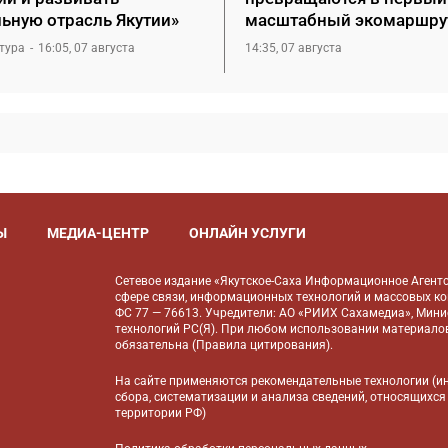
льную отрасль Якутии»
масштабный экомаршру
тура
16:05, 07 августа
14:35, 07 августа
Ы
МЕДИА-ЦЕНТР
ОНЛАЙН УСЛУГИ
Сетевое издание «Якутское-Саха Информационное Агентс
сфере связи, информационных технологий и массовых к
ФС 77 — 76613. Учредители: АО «РИИХ Сахамедиа», Мин
технологий РС(Я). При любом использовании материалов
обязательна (
Правила цитирования
).
На сайте применяются
рекомендательные технологии
(и
сбора, систематизации и анализа сведений, относящихся
территории РФ)