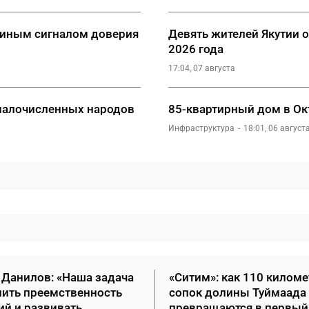
утиным сигналом доверия
Девять жителей Якутии 
2026 года
17:04, 07 августа
малочисленных народов
85-квартирный дом в Окт
Инфраструктура
18:01, 06 август
 Данилов: «Наша задача
«Ситим»: как 110 килом
нить преемственность
сопок долины Туймаада
ий и развивать
превращаются в первый