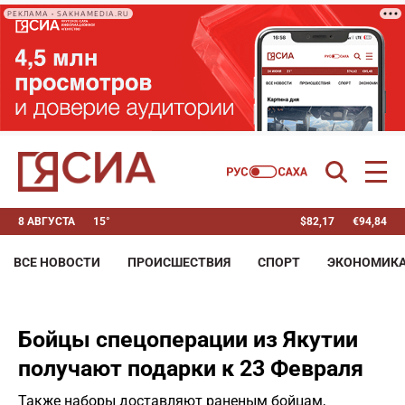
РЕКЛАМА • SAKHAMEDIA.RU
8 АВГУСТА
15°
$
82,17
€
94,84
ВСЕ НОВОСТИ
ПРОИСШЕСТВИЯ
СПОРТ
ЭКОНОМИК
Бойцы спецоперации из Якутии
получают подарки к 23 Февраля
Также наборы доставляют раненым бойцам,