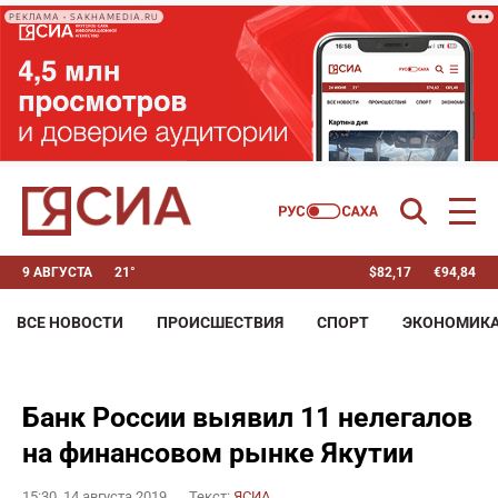
РЕКЛАМА • SAKHAMEDIA.RU
9 АВГУСТА
21°
$
82,17
€
94,84
ВСЕ НОВОСТИ
ПРОИСШЕСТВИЯ
СПОРТ
ЭКОНОМИК
Банк России выявил 11 нелегалов
на финансовом рынке Якутии
15:30, 14 августа 2019
Текст:
ЯСИА