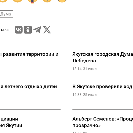
 Дума
ься:
 развития территории и
Якутская городская Дума
Лебедева
18:14, 31 июля
я летнего отдыха детей
В Якутске проверили хо
16:38, 25 июля
оциации
Альберт Семенов: «Проц
ия Якутии
прозрачно»