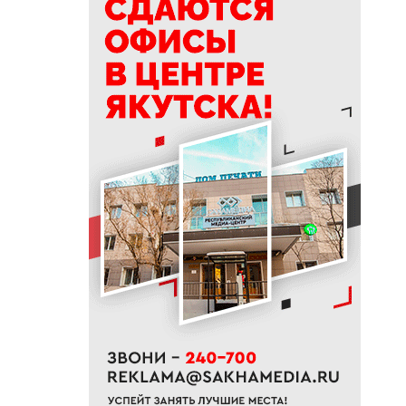
Якутске
10:53
В Якутске на двух улицах
начали ямочный ремонт
10:43
Уровень воды на реке Яне
вернулся к норме
10:41
В Якутии назвали сферы с
самым быстрым ростом
зарплат
10:25
В Якутии появится новый
лесоклиматический проект
10:08
В Якутии за сутки потушили
семь лесных пожаров
10:00
Вид сверху лучше: история
машиниста крана Владимира
Замы