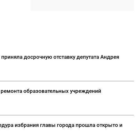
индивидуальными домами
08:34
Пока в Якутии была ночь:
кишечная палочка в бургерах,
ЧС из-за непогоды и побег от
медведя
ДАЛЕЕ
 приняла досрочную отставку депутата Андрея
д ремонта образовательных учреждений
едура избрания главы города прошла открыто и