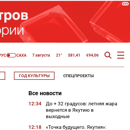
7 августа
21°
$
81,41
€
94,06
Т
ГОД КУЛЬТУРЫ
СПЕЦПРОЕКТЫ
Все новости
12:34
До + 32 градусов: летняя жара
вернется в Якутию в
выходные
12:18
«Точка будущего. Якутия»: