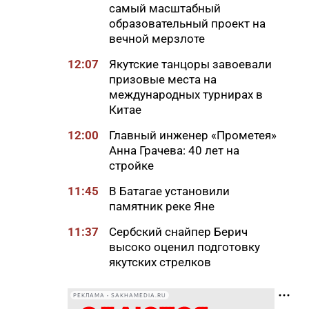
самый масштабный
образовательный проект на
вечной мерзлоте
12:07
Якутские танцоры завоевали
призовые места на
международных турнирах в
Китае
12:00
Главный инженер «Прометея»
Анна Грачева: 40 лет на
стройке
11:45
В Батагае установили
памятник реке Яне
11:37
Сербский снайпер Берич
высоко оценил подготовку
якутских стрелков
11:12
Суд признал незаконным
РЕКЛАМА • SAKHAMEDIA.RU
ограничение работы бара в