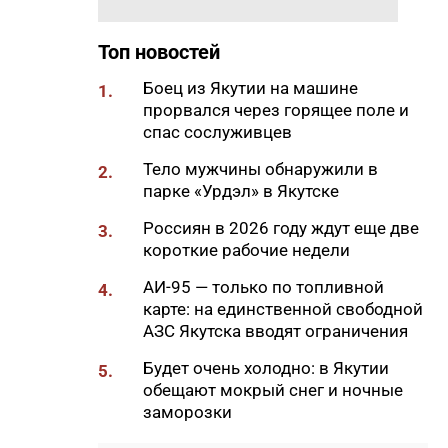
09:56
Отключения света, воды и газа
пройдут в Якутске 7 августа
Топ новостей
09:27
Штукатур-маляр Галина
Соловьева: когда отделка
Боец из Якутии на машине
1.
становится искусством
прорвался через горящее поле и
спас сослуживцев
09:24
«Строить там, где другие не
решаются»: 30 лет работы
Тело мужчины обнаружили в
2.
компании «Кинг-95» в Якутии
парке «Урдэл» в Якутске
09:11
В Нерюнгри мужчину убили
Россиян в 2026 году ждут еще две
3.
ножом в собственной
короткие рабочие недели
квартире
АИ-95 — только по топливной
4.
09:00
Владимир Путин поручил
карте: на единственной свободной
создать кластер по огранке
АЗС Якутска вводят ограничения
алмазов в Якутии и
Будет очень холодно: в Якутии
Смоленской области
5.
обещают мокрый снег и ночные
08:45
В Алданском районе построят
заморозки
пять микрорайонов с