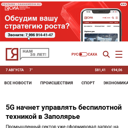
РЕКЛАМА • SAKHAMEDIA.RU
7 АВГУСТА
7°
$
81,41
€
94,06
ВСЕ НОВОСТИ
ПРОИСШЕСТВИЯ
СПОРТ
ЭКОНОМИК
5G начнет управлять беспилотной
техникой в Заполярье
Промышленный сектор уже сформировал запрос на