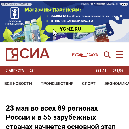
РЕКЛАМА • YGMZ.RU
7 АВГУСТА
23°
$
81,41
€
94,06
ВСЕ НОВОСТИ
ПРОИСШЕСТВИЯ
СПОРТ
ЭКОНОМИК
23 мая во всех 89 регионах
России и в 55 зарубежных
странах начнется основной этап