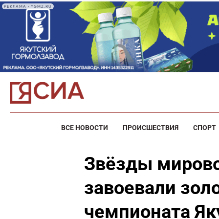
РЕКЛАМА • YGMZ.RU
ВСЕ НОВОСТИ
ПРОИСШЕСТВИЯ
СПОРТ
Звёзды мирово
завоевали зол
чемпионата Як