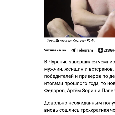
Фото: Дьулустаан Сергеев/ ЯСИА
Telegram
Читайте нас на
В Чурапче завершился чемпио
мужчин, женщин и ветеранов
победителей и призёров по де
итогами прошлого года, то н
Федоров, Артём Зорин и Паве
Довольно неожиданным получи
вновь сошлись трехкратная ч