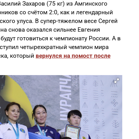
силий Захаров (75 кг) из Амгинского
рников со счётом 2:0, как и легендарный
кого улуса. В супер-тяжелом весе Сергей
на снова оказался сильнее Евгения
будут готовиться к чемпионату России. А в
ыступил четырехкратный чемпион мира
ска, который
вернулся на помост после