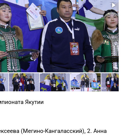
Фото: 
мпионата Якутии
лексеева (Мегино-Кангаласский), 2. Анна