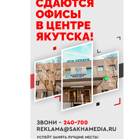
18:40
Приметы на 8 августа 2026
года: что можно и нельзя
делать в Ермолаев день
18:18
ВТБ: россияне увеличивают
расходы на спорт и здоровый
образ жизни
18:16
Сенатор Борисов назвал
встречу главы Якутии с
Путиным сигналом доверия и
значимости региона
18:01
Социальные участковые в
Якутии приняли около 2000
обращений
17:56
Жительница Жатая похитила
33 цветка с клумбы в центре
Якутска