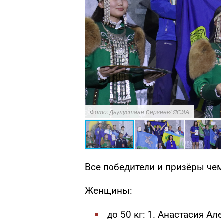
Фото: Дьулустаан Сергеев/ ЯСИА
Все победители и призёры че
Женщины:
до 50 кг: 1. Анастасия А