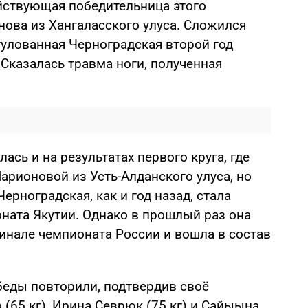
йствующая победительница этого
нова из Хангаласского улуса. Сложился
тулованная Черноградская второй год
Сказалась травма ноги, полученная
.
ась и на результатах первого круга, где
Ларионовой из Усть-Алданского улуса, но
Черноградская, как и год назад, стала
ата Якутии. Однако в прошлый раз она
инале чемпионата России и вошла в состав
беды повторили, подтвердив своё
(65 кг), Ирина Севрюк (75 кг) и Сайыына