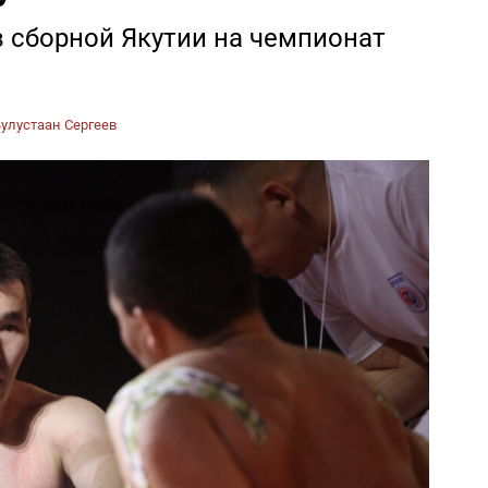
в сборной Якутии на чемпионат
улустаан Сергеев