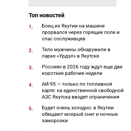
17:51
«Здесь нет типовых задач»:
начальник стройплощадки
Топ новостей
«Полюс Строя» Евгений
Самсонов о работе в суровом
Боец из Якутии на машине
1.
климате
прорвался через горящее поле и
17:45
спас сослуживцев
Слет молодых специалистов
Минтруда Якутии объединил
Тело мужчины обнаружили в
2.
30 участников из трех
парке «Урдэл» в Якутске
муниципалитетов
Россиян в 2026 году ждут еще две
3.
17:34
Якутяне подали более 61
короткие рабочие недели
тысяч заявлений на получение
земельных участков
АИ-95 — только по топливной
4.
карте: на единственной свободной
17:32
«Точка будущего. Якутия»:
АЗС Якутска вводят ограничения
самый масштабный
образовательный проект на
Будет очень холодно: в Якутии
5.
вечной мерзлоте
обещают мокрый снег и ночные
заморозки
17:22
47 участников из арктических
районов Якутии объединил XI