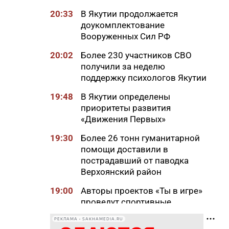
20:33
В Якутии продолжается
доукомплектование
Вооруженных Сил РФ
20:02
Более 230 участников СВО
получили за неделю
поддержку психологов Якутии
19:48
В Якутии определены
приоритеты развития
«Движения Первых»
19:30
Более 26 тонн гуманитарной
помощи доставили в
пострадавший от паводка
Верхоянский район
19:00
Авторы проектов «Ты в игре»
проведут спортивные
мероприятия в рамках Дня
РЕКЛАМА • SAKHAMEDIA.RU
физкультурника