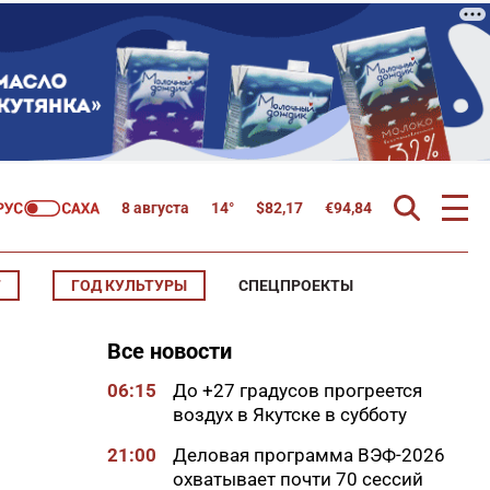
8 августа
14°
$
82,17
€
94,84
Т
ГОД КУЛЬТУРЫ
СПЕЦПРОЕКТЫ
Все новости
06:15
До +27 градусов прогреется
воздух в Якутске в субботу
21:00
Деловая программа ВЭФ-2026
охватывает почти 70 сессий