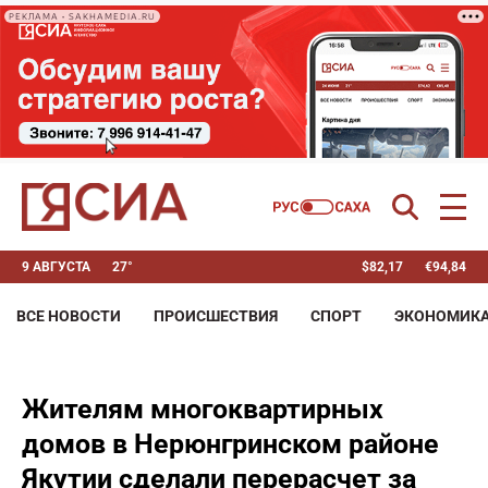
РЕКЛАМА • SAKHAMEDIA.RU
9 АВГУСТА
27°
$
82,17
€
94,84
ВСЕ НОВОСТИ
ПРОИСШЕСТВИЯ
СПОРТ
ЭКОНОМИК
Жителям многоквартирных
домов в Нерюнгринском районе
Якутии сделали перерасчет за