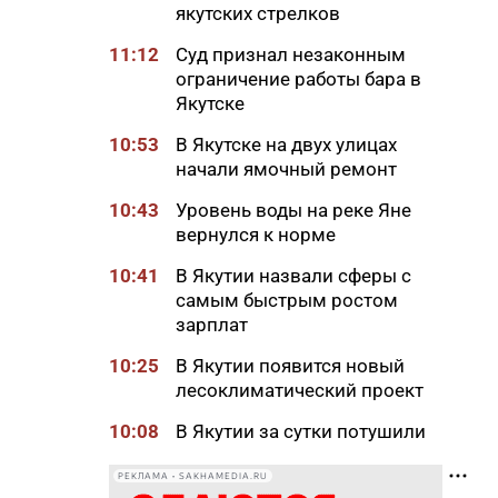
якутских стрелков
11:12
Суд признал незаконным
ограничение работы бара в
Якутске
10:53
В Якутске на двух улицах
начали ямочный ремонт
10:43
Уровень воды на реке Яне
вернулся к норме
10:41
В Якутии назвали сферы с
самым быстрым ростом
зарплат
10:25
В Якутии появится новый
лесоклиматический проект
10:08
В Якутии за сутки потушили
семь лесных пожаров
РЕКЛАМА • SAKHAMEDIA.RU
10:00
Вид сверху лучше: история