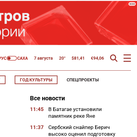
7 августа
20°
$
81,41
€
94,06
Т
ГОД КУЛЬТУРЫ
СПЕЦПРОЕКТЫ
Все новости
11:45
В Батагае установили
памятник реке Яне
11:37
Сербский снайпер Берич
высоко оценил подготовку