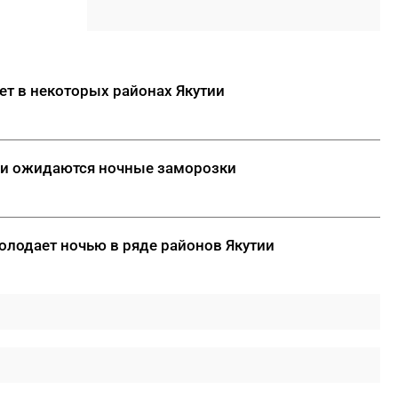
сельхозпроизводителей
21:00
Якутия стала лидером на
Дальнем Востоке по
эффективности управления
ет в некоторых районах Якутии
охраной труда
ДАЛЕЕ
ии ожидаются ночные заморозки
олодает ночью в ряде районов Якутии