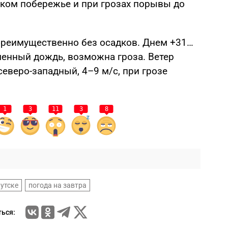
ском побережье и при грозах порывы до
 преимущественно без осадков. Днем +31…
менный дождь, возможна гроза. Ветер
еверо-западный, 4–9 м/с, при грозе
1
3
11
3
8
кутске
погода на завтра
ься: