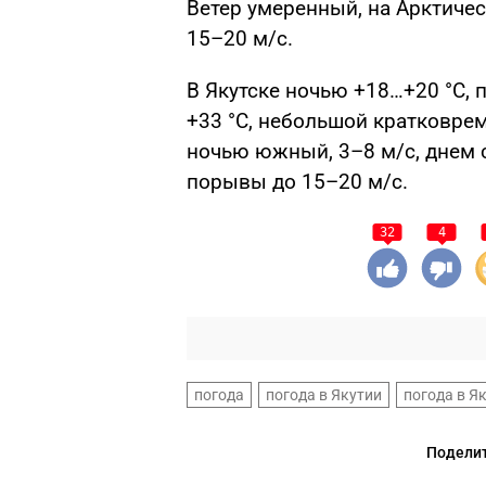
Ветер умеренный, на Арктиче
15–20 м/с.
В Якутске ночью +18…+20 °С,
+33 °С, небольшой кратковре
ночью южный, 3–8 м/с, днем с
порывы до 15–20 м/с.
32
4
погода
погода в Якутии
погода в Я
Поделит