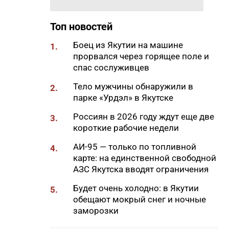
Смоленской области
08:45
В Алданском районе построят
Топ новостей
пять микрорайонов с
индивидуальными домами
Боец из Якутии на машине
1.
прорвался через горящее поле и
08:34
Пока в Якутии была ночь:
спас сослуживцев
кишечная палочка в бургерах,
ЧС из-за непогоды и побег от
Тело мужчины обнаружили в
2.
медведя
парке «Урдэл» в Якутске
06:00
В Якутске в пятницу потеплеет
Россиян в 2026 году ждут еще две
3.
до +23 градусов
короткие рабочие недели
21:58
В Якутии планируют создать
АИ-95 — только по топливной
4.
центр обработки данных для
карте: на единственной свободной
развития ИИ
АЗС Якутска вводят ограничения
21:30
В Тулагино-Кильдямском
Будет очень холодно: в Якутии
5.
наслеге обсудили вопросы
обещают мокрый снег и ночные
развития территории и
заморозки
поддержки