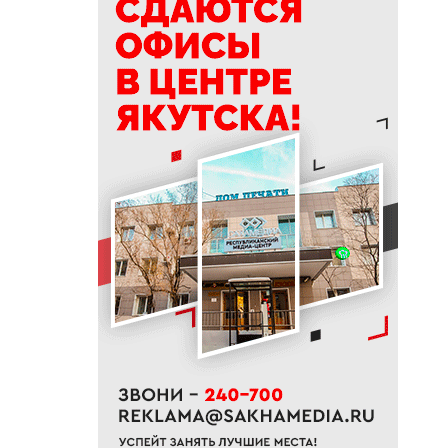
машиниста крана Владимира
Замы
09:56
Отключения света, воды и газа
пройдут в Якутске 7 августа
09:27
Штукатур-маляр Галина
Соловьева: когда отделка
становится искусством
09:24
«Строить там, где другие не
решаются»: 30 лет работы
компании «Кинг-95» в Якутии
09:11
В Нерюнгри мужчину убили
ножом в собственной
квартире
09:00
Владимир Путин поручил
создать кластер по огранке
алмазов в Якутии и