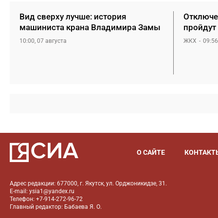
Вид сверху лучше: история
Отключен
машиниста крана Владимира Замы
пройдут 
10:00, 07 августа
ЖКХ
09:56
О САЙТЕ
КОНТАКТ
Адрес редакции: 677000, г. Якутск, ул. Орджоникидзе, 31.
E-mail: ysia1@yandex.ru
Телефон: +7-914-272-96-72
Главный редактор: Бабаева Я. О.