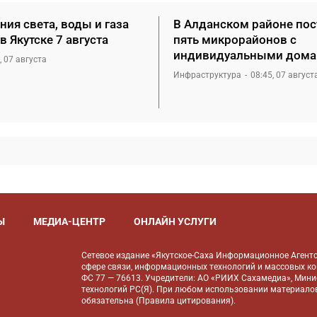
ия света, воды и газа
В Алданском районе пос
в Якутске 7 августа
пять микрорайонов с
индивидуальными дом
, 07 августа
Инфраструктура
08:45, 07 август
Ы
МЕДИА-ЦЕНТР
ОНЛАЙН УСЛУГИ
Сетевое издание «Якутское-Саха Информационное Агентс
сфере связи, информационных технологий и массовых к
ФС 77 — 76613. Учредители: АО «РИИХ Сахамедиа», Мин
технологий РС(Я). При любом использовании материалов
обязательна (
Правила цитирования
).