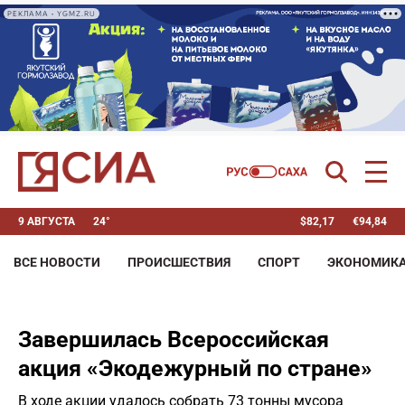
РЕКЛАМА • YGMZ.RU
9 АВГУСТА
24°
$
82,17
€
94,84
ВСЕ НОВОСТИ
ПРОИСШЕСТВИЯ
СПОРТ
ЭКОНОМИК
Завершилась Всероссийская
акция «Экодежурный по стране»
В ходе акции удалось собрать 73 тонны мусора