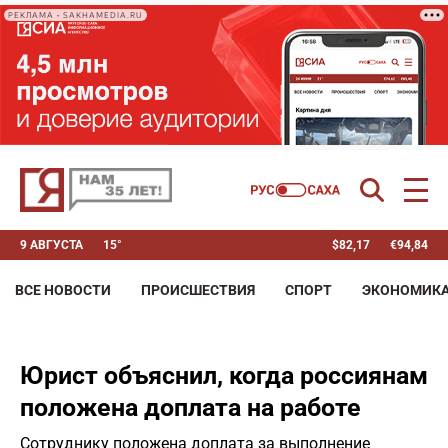
РЕКЛАМА • SAKHAMEDIA.RU
9 АВГУСТА
15°
$
82,17
€
94,84
ВСЕ НОВОСТИ
ПРОИСШЕСТВИЯ
СПОРТ
ЭКОНОМИК
Юрист объяснил, когда россиянам
положена доплата на работе
Сотруднику положена доплата за выполнение