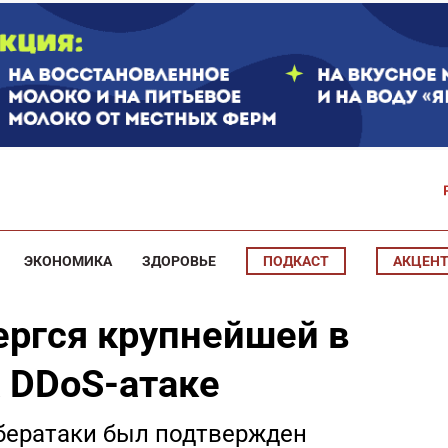
ЭКОНОМИКА
ЗДОРОВЬЕ
ПОДКАСТ
АКЦЕН
ергся крупнейшей в
а DDoS-атаке
бератаки был подтвержден