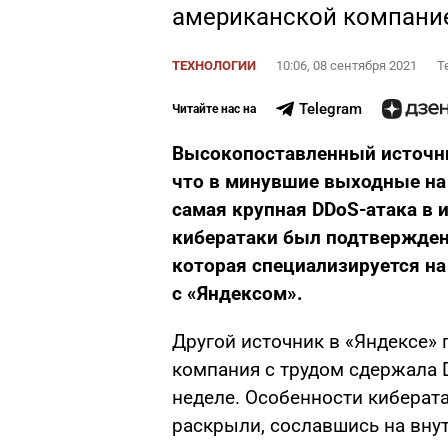
американской компание
ТЕХНОЛОГИИ
10:06, 08 сентября 2021
Т
Telegram
Читайте нас на
Высокопоставленный источн
что в минувшие выходные на
самая крупная DDoS-атака в 
кибератаки был подтвержден 
которая специализируется на
с «Яндексом».
Другой источник в «Яндексе» 
компания с трудом сдержала D
неделе. Особенности киберат
раскрыли, сославшись на вну