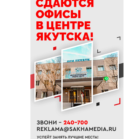
проект «Маршрут заботы» для
пациентов после выписки
18:47
В Якутии стартовал
молодежный Суглан коренных
малочисленных народов
Севера
18:40
В Якутии заготовлено более
65% от годового плана сырого
молока
18:29
Якутские механики
восстановили две единицы
спецтехники в зоне СВО
18:22
В АЗС Южной Якутии ситуация
стабилизируется
18:05
Вышла новая инди-хоррор
игра от якутских
разработчиков