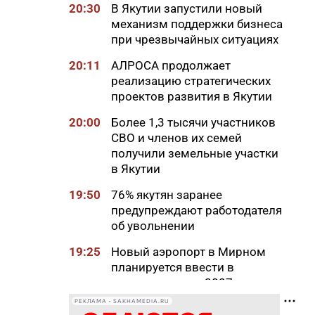
20:30
В Якутии запустили новый
механизм поддержки бизнеса
при чрезвычайных ситуациях
20:11
АЛРОСА продолжает
реализацию стратегических
проектов развития в Якутии
20:00
Более 1,3 тысячи участников
СВО и членов их семей
получили земельные участки
в Якутии
19:50
76% якутян заранее
предупреждают работодателя
об увольнении
19:25
Новый аэропорт в Мирном
планируется ввести в
эксплуатацию в 2027 году
РЕКЛАМА • SAKHAMEDIA.RU
19:00
В Якутии работает пилотный