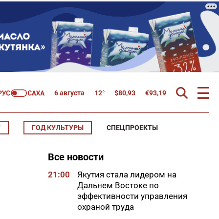
6 августа
12°
$
80,93
€
93,19
Т
ГОД КУЛЬТУРЫ
СПЕЦПРОЕКТЫ
Все новости
21:00
Якутия стала лидером на
Дальнем Востоке по
эффективности управления
охраной труда