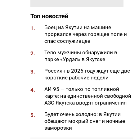
18:01
85-квартирный дом в
Топ новостей
Октемцах сдадут в конце
августа
Боец из Якутии на машине
1.
17:50
прорвался через горящее поле и
Минздрав Якутии: раннее
спас сослуживцев
выявление гепатита С
позволяет предотвратить
Тело мужчины обнаружили в
2.
осложнения
парке «Урдэл» в Якутске
17:36
В Таттинском районе в село
Россиян в 2026 году ждут еще две
3.
забрел медвежонок,
короткие рабочие недели
отбившийся от матери
АИ-95 — только по топливной
4.
17:30
Якутяне могут попасть в
карте: на единственной свободной
Гранд-финал «КАРДО» через
АЗС Якутска вводят ограничения
открытые квалификации во
Владивостоке
Будет очень холодно: в Якутии
5.
обещают мокрый снег и ночные
17:15
ООО «Транснефть – Восток»
заморозки
оказало помощь эвенкийской
общине