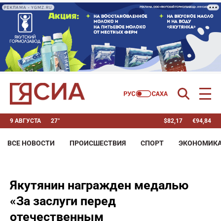
РЕКЛАМА • YGMZ.RU
9 АВГУСТА
27°
$
82,17
€
94,84
ВСЕ НОВОСТИ
ПРОИСШЕСТВИЯ
СПОРТ
ЭКОНОМИК
Якутянин награжден медалью
«За заслуги перед
отечественным