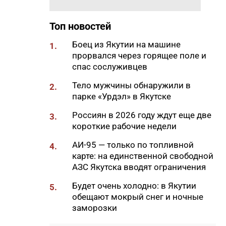
18:29
Якутские механики
восстановили две единицы
Топ новостей
спецтехники в зоне СВО
Боец из Якутии на машине
1.
18:22
В АЗС Южной Якутии ситуация
прорвался через горящее поле и
стабилизируется
спас сослуживцев
18:05
Вышла новая инди-хоррор
Тело мужчины обнаружили в
2.
игра от якутских
парке «Урдэл» в Якутске
разработчиков
Россиян в 2026 году ждут еще две
3.
18:01
85-квартирный дом в
короткие рабочие недели
Октемцах сдадут в конце
августа
АИ-95 — только по топливной
4.
карте: на единственной свободной
17:50
Минздрав Якутии: раннее
АЗС Якутска вводят ограничения
выявление гепатита С
позволяет предотвратить
Будет очень холодно: в Якутии
5.
осложнения
обещают мокрый снег и ночные
заморозки
17:36
В Таттинском районе в село
забрел медвежонок,