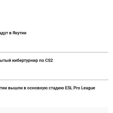
дут в Якутии
рытый кибертурнир по CS2
тии вышли в основную стадию ESL Pro League