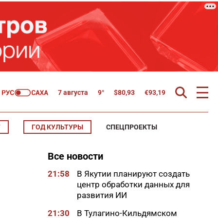
7 августа
9°
$
80,93
€
93,19
Т
ГОД КУЛЬТУРЫ
СПЕЦПРОЕКТЫ
Все новости
21:58
В Якутии планируют создать
центр обработки данных для
развития ИИ
21:30
В Тулагино-Кильдямском