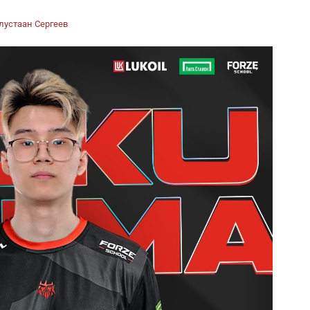
лустаан Сергеев