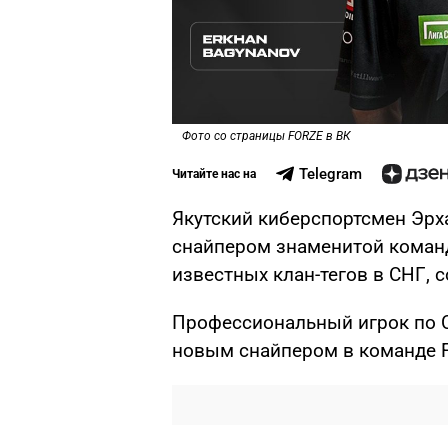
Фото со страницы FORZE в ВК
Telegram
Читайте нас на
Якутский киберспортсмен Эрх
снайпером знаменитой команд
известных клан-тегов в СНГ, 
Профессиональный игрок по C
новым снайпером в команде F