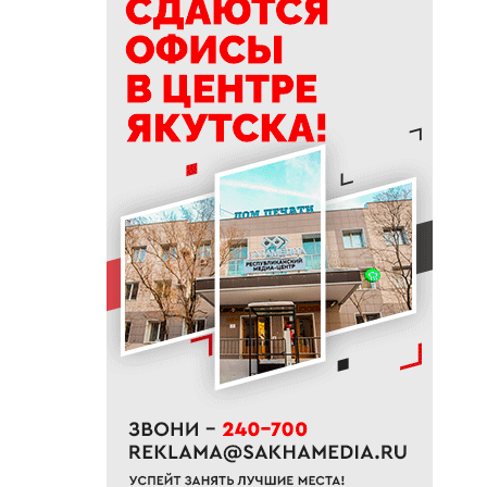
19:50
76% якутян заранее
предупреждают работодателя
об увольнении
19:25
Новый аэропорт в Мирном
планируется ввести в
эксплуатацию в 2027 году
19:00
В Якутии работает пилотный
проект «Маршрут заботы» для
пациентов после выписки
18:47
В Якутии стартовал
молодежный Суглан коренных
малочисленных народов
Севера
18:40
В Якутии заготовлено более
65% от годового плана сырого
молока