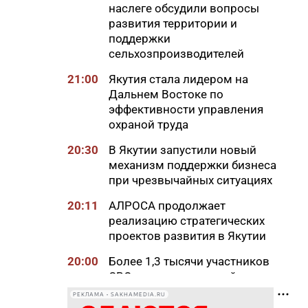
наслеге обсудили вопросы
развития территории и
поддержки
сельхозпроизводителей
21:00
Якутия стала лидером на
Дальнем Востоке по
эффективности управления
охраной труда
20:30
В Якутии запустили новый
механизм поддержки бизнеса
при чрезвычайных ситуациях
20:11
АЛРОСА продолжает
реализацию стратегических
проектов развития в Якутии
20:00
Более 1,3 тысячи участников
СВО и членов их семей
получили земельные участки
РЕКЛАМА • SAKHAMEDIA.RU
в Якутии