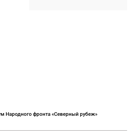
12:35
ВЭФ-2026: более 70 сессий
пройдут под девизом
«Дальний Восток — развитие
во благо людей»
12:10
Ученые СВФУ применяют ИИ
для поддержки якутского
языка и прогнозирования
природных пожаров
11:58
Паводок в Верхоянском
районе: вода ушла, идет
подсчет ущерба
ДАЛЕЕ
рум Народного фронта «Северный рубеж»