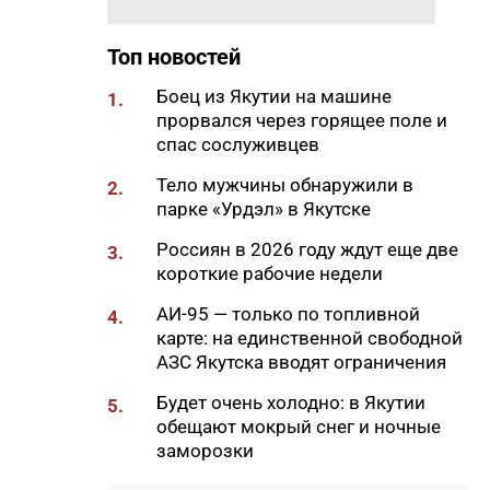
программы
«Дальневосточный гектар» по
Топ новостей
итогам 2025 года
Боец из Якутии на машине
13:31
В Якутии реабилитацию
1.
прорвался через горящее поле и
прошли более 1300
спас сослуживцев
участников СВО и членов их
семей
Тело мужчины обнаружили в
2.
парке «Урдэл» в Якутске
13:13
«После встречи с ними не
остаешься прежним»: Мария
Россиян в 2026 году ждут еще две
3.
Владимирцева — о стерхах,
короткие рабочие недели
экспедициях и счастье
АИ-95 — только по топливной
4.
13:00
В Якутске проведут ямочный
карте: на единственной свободной
ремонт и устранят колейность
АЗС Якутска вводят ограничения
на дорогах 6 августа
Будет очень холодно: в Якутии
5.
12:50
Эдуард Макаров: «Когда в тебя
обещают мокрый снег и ночные
верят, это действительно
заморозки
вдохновляет»