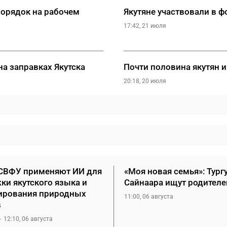
порядок на рабочем
Якутяне участвовали в ф
17:42, 21 июля
на заправках Якутска
Почти половина якутян 
20:18, 20 июля
СВФУ применяют ИИ для
«Моя новая семья»: Тург
ки якутского языка и
Сайнаара ищут родителе
ирования природных
11:00, 06 августа
в
12:10, 06 августа