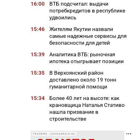
16:00
ВТБ подсчитал: выдачи
потребкредитов в республике
удвоились
15:46
Жителям Якутии назвали
самые надежные сервисы для
безопасности для детей
15:39
Аналитика ВТБ: рыночная
ипотека отыгрывает позиции
15:35
В Верхоянский район
доставлено около 19 тонн
гуманитарной помощи
15:34
Более 40 лет на высоте: как
крановщица Наталья Стативо
нашла призвание в
строительстве
15:13
В Якутске загорелся частный
РЕКЛАМА • SAKHAMEDIA.RU
дом, огонь перекинулся на