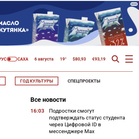
6 августа
19°
$
80,93
€
93,19
Т
ГОД КУЛЬТУРЫ
СПЕЦПРОЕКТЫ
Все новости
16:03
Подростки смогут
подтверждать статус студента
через Цифровой ID в
мессенджере Мах