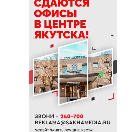
соседний
14:55
Народные приметы на 7
августа 2026 года: что можно
и нельзя делать в день Анны
Летней
14:42
Якутия вспоминает археолога
Светлану Федосееву: сегодня
ей исполнилось бы 90 лет
14:39
До +30 градусов потеплеет в
некоторых районах Якутии
14:34
Оздоровительный кабинет
«Мега» откроют в Гагаринском
округе Якутска
14:34
ПСБ повысил ставки по
₽
вкладам для физлиц
13:50
Якутия стала лидером