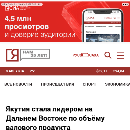
РЕКЛАМА • SAKHAMEDIA.RU
8 АВГУСТА
25°
$
82,17
€
94,84
ВСЕ НОВОСТИ
ПРОИСШЕСТВИЯ
СПОРТ
ЭКОНОМИК
Якутия стала лидером на
Дальнем Востоке по объёму
валового продукта