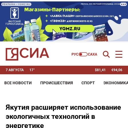
РЕКЛАМА • YGMZ.RU
7 АВГУСТА
17°
$
81,41
€
94,06
ВСЕ НОВОСТИ
ПРОИСШЕСТВИЯ
СПОРТ
ЭКОНОМИК
Якутия расширяет использование
экологичных технологий в
энергетике