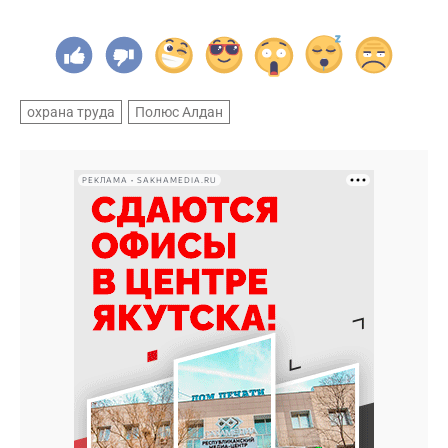
охрана труда
Полюс Алдан
РЕКЛАМА • SAKHAMEDIA.RU