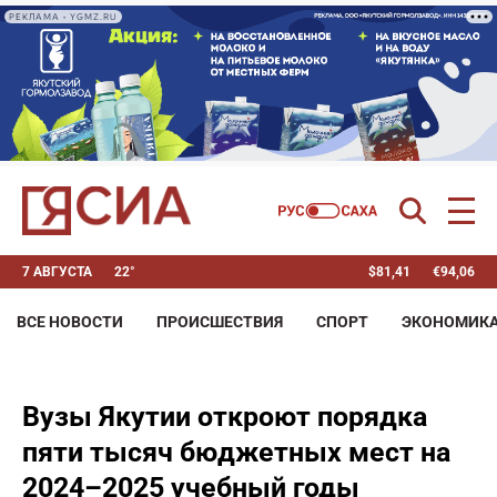
РЕКЛАМА • YGMZ.RU
7 АВГУСТА
22°
$
81,41
€
94,06
ВСЕ НОВОСТИ
ПРОИСШЕСТВИЯ
СПОРТ
ЭКОНОМИК
Вузы Якутии откроют порядка
пяти тысяч бюджетных мест на
2024–2025 учебный годы